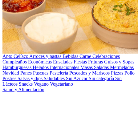
Apto Celíaco
Arroces y pastas
Bebidas
Carne
Celebraciones
Cumpleaños
Económicas
Ensaladas
Fiestas
Frituras
Guisos y Sopas
Hamburguesas
Helados
Internacionales
Masas Saladas
Mermeladas
Navidad
Panes
Pascuas
Pastelería
Pescados y Mariscos
Pizzas
Pollo
Postres
Salsas y dips
Saludables
Sin Azucar
Sin categoría
Sin
Lácteos
Snacks
Vegano
Vegetariano
Salud y Alimentación