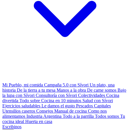
Mi Pueblo, mi comida
Campaña 5.0 con Sívori
Un plato, una
historia
De la tierra a tu mesa
Manos a la obra
De carne somos
Bajo
la lupa con Sívori
Consultoría con Sívori
Colectividades
Cocina
divertida
Todo sobre
Cocina en 10 minutos
Salud con Sívori
Ejercicios saludables
Le damos el gusto
Pescados Capitales
Utensilios caseros
Consejos
Manual de cocina
Como nos
alimentamos
Industria Argentina
Todo a la parrilla
Todos somos
Tu
cocina ideal
Huerta en casa
Escribinos