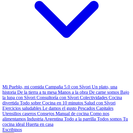
Mi Pueblo, mi comida
Campaña 5.0 con Sívori
Un plato, una
historia
De la tierra a tu mesa
Manos a la obra
De carne somos
Bajo
la lupa con Sívori
Consultoría con Sívori
Colectividades
Cocina
divertida
Todo sobre
Cocina en 10 minutos
Salud con Sívori
Ejercicios saludables
Le damos el gusto
Pescados Capitales
Utensilios caseros
Consejos
Manual de cocina
Como nos
alimentamos
Industria Argentina
Todo a la parrilla
Todos somos
Tu
cocina ideal
Huerta en casa
Escribinos