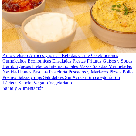
Apto Celíaco
Arroces y pastas
Bebidas
Carne
Celebraciones
Cumpleaños
Económicas
Ensaladas
Fiestas
Frituras
Guisos y Sopas
Hamburguesas
Helados
Internacionales
Masas Saladas
Mermeladas
Navidad
Panes
Pascuas
Pastelería
Pescados y Mariscos
Pizzas
Pollo
Postres
Salsas y dips
Saludables
Sin Azucar
Sin categoría
Sin
Lácteos
Snacks
Vegano
Vegetariano
Salud y Alimentación