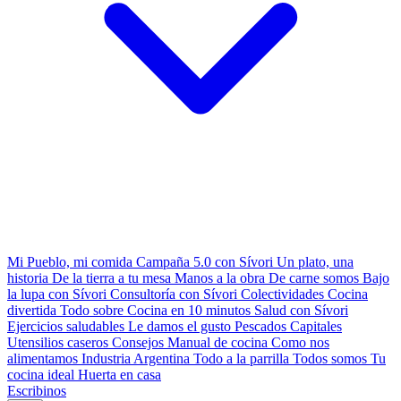
Mi Pueblo, mi comida
Campaña 5.0 con Sívori
Un plato, una
historia
De la tierra a tu mesa
Manos a la obra
De carne somos
Bajo
la lupa con Sívori
Consultoría con Sívori
Colectividades
Cocina
divertida
Todo sobre
Cocina en 10 minutos
Salud con Sívori
Ejercicios saludables
Le damos el gusto
Pescados Capitales
Utensilios caseros
Consejos
Manual de cocina
Como nos
alimentamos
Industria Argentina
Todo a la parrilla
Todos somos
Tu
cocina ideal
Huerta en casa
Escribinos