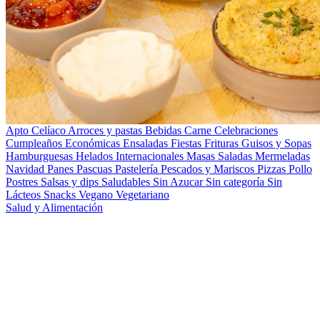
Apto Celíaco
Arroces y pastas
Bebidas
Carne
Celebraciones
Cumpleaños
Económicas
Ensaladas
Fiestas
Frituras
Guisos y Sopas
Hamburguesas
Helados
Internacionales
Masas Saladas
Mermeladas
Navidad
Panes
Pascuas
Pastelería
Pescados y Mariscos
Pizzas
Pollo
Postres
Salsas y dips
Saludables
Sin Azucar
Sin categoría
Sin
Lácteos
Snacks
Vegano
Vegetariano
Salud y Alimentación