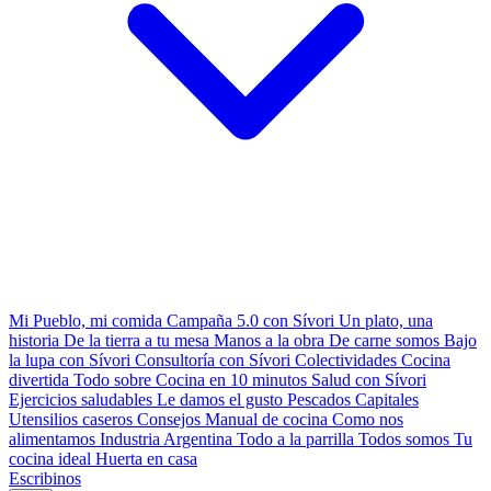
Mi Pueblo, mi comida
Campaña 5.0 con Sívori
Un plato, una
historia
De la tierra a tu mesa
Manos a la obra
De carne somos
Bajo
la lupa con Sívori
Consultoría con Sívori
Colectividades
Cocina
divertida
Todo sobre
Cocina en 10 minutos
Salud con Sívori
Ejercicios saludables
Le damos el gusto
Pescados Capitales
Utensilios caseros
Consejos
Manual de cocina
Como nos
alimentamos
Industria Argentina
Todo a la parrilla
Todos somos
Tu
cocina ideal
Huerta en casa
Escribinos