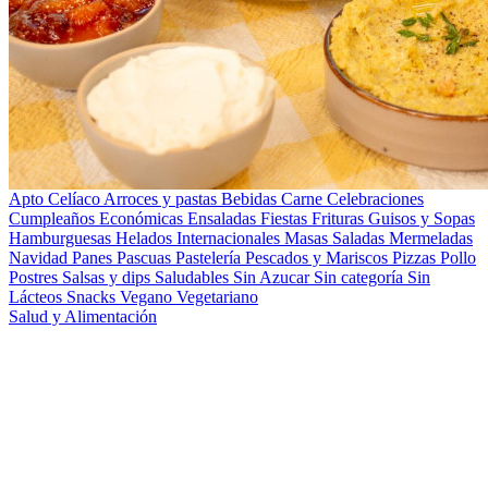
Apto Celíaco
Arroces y pastas
Bebidas
Carne
Celebraciones
Cumpleaños
Económicas
Ensaladas
Fiestas
Frituras
Guisos y Sopas
Hamburguesas
Helados
Internacionales
Masas Saladas
Mermeladas
Navidad
Panes
Pascuas
Pastelería
Pescados y Mariscos
Pizzas
Pollo
Postres
Salsas y dips
Saludables
Sin Azucar
Sin categoría
Sin
Lácteos
Snacks
Vegano
Vegetariano
Salud y Alimentación