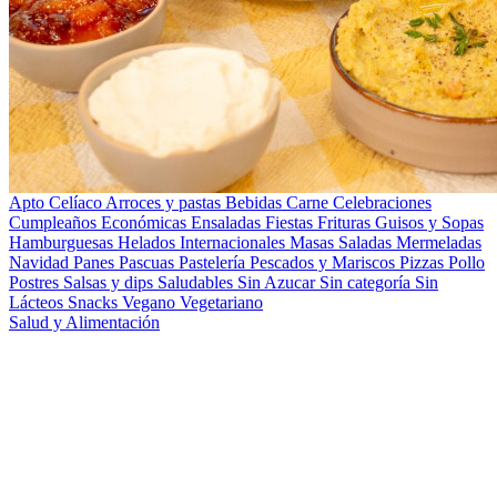
Apto Celíaco
Arroces y pastas
Bebidas
Carne
Celebraciones
Cumpleaños
Económicas
Ensaladas
Fiestas
Frituras
Guisos y Sopas
Hamburguesas
Helados
Internacionales
Masas Saladas
Mermeladas
Navidad
Panes
Pascuas
Pastelería
Pescados y Mariscos
Pizzas
Pollo
Postres
Salsas y dips
Saludables
Sin Azucar
Sin categoría
Sin
Lácteos
Snacks
Vegano
Vegetariano
Salud y Alimentación