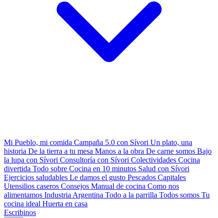
Mi Pueblo, mi comida
Campaña 5.0 con Sívori
Un plato, una
historia
De la tierra a tu mesa
Manos a la obra
De carne somos
Bajo
la lupa con Sívori
Consultoría con Sívori
Colectividades
Cocina
divertida
Todo sobre
Cocina en 10 minutos
Salud con Sívori
Ejercicios saludables
Le damos el gusto
Pescados Capitales
Utensilios caseros
Consejos
Manual de cocina
Como nos
alimentamos
Industria Argentina
Todo a la parrilla
Todos somos
Tu
cocina ideal
Huerta en casa
Escribinos