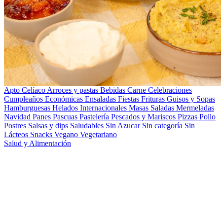
Apto Celíaco
Arroces y pastas
Bebidas
Carne
Celebraciones
Cumpleaños
Económicas
Ensaladas
Fiestas
Frituras
Guisos y Sopas
Hamburguesas
Helados
Internacionales
Masas Saladas
Mermeladas
Navidad
Panes
Pascuas
Pastelería
Pescados y Mariscos
Pizzas
Pollo
Postres
Salsas y dips
Saludables
Sin Azucar
Sin categoría
Sin
Lácteos
Snacks
Vegano
Vegetariano
Salud y Alimentación