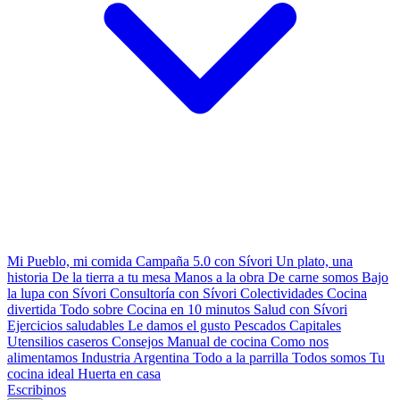
Mi Pueblo, mi comida
Campaña 5.0 con Sívori
Un plato, una
historia
De la tierra a tu mesa
Manos a la obra
De carne somos
Bajo
la lupa con Sívori
Consultoría con Sívori
Colectividades
Cocina
divertida
Todo sobre
Cocina en 10 minutos
Salud con Sívori
Ejercicios saludables
Le damos el gusto
Pescados Capitales
Utensilios caseros
Consejos
Manual de cocina
Como nos
alimentamos
Industria Argentina
Todo a la parrilla
Todos somos
Tu
cocina ideal
Huerta en casa
Escribinos