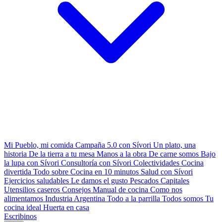
Mi Pueblo, mi comida
Campaña 5.0 con Sívori
Un plato, una
historia
De la tierra a tu mesa
Manos a la obra
De carne somos
Bajo
la lupa con Sívori
Consultoría con Sívori
Colectividades
Cocina
divertida
Todo sobre
Cocina en 10 minutos
Salud con Sívori
Ejercicios saludables
Le damos el gusto
Pescados Capitales
Utensilios caseros
Consejos
Manual de cocina
Como nos
alimentamos
Industria Argentina
Todo a la parrilla
Todos somos
Tu
cocina ideal
Huerta en casa
Escribinos