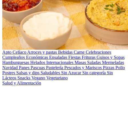
Apto Celíaco
Arroces y pastas
Bebidas
Carne
Celebraciones
Cumpleaños
Económicas
Ensaladas
Fiestas
Frituras
Guisos y Sopas
Hamburguesas
Helados
Internacionales
Masas Saladas
Mermeladas
Navidad
Panes
Pascuas
Pastelería
Pescados y Mariscos
Pizzas
Pollo
Postres
Salsas y dips
Saludables
Sin Azucar
Sin categoría
Sin
Lácteos
Snacks
Vegano
Vegetariano
Salud y Alimentación