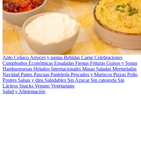
Apto Celíaco
Arroces y pastas
Bebidas
Carne
Celebraciones
Cumpleaños
Económicas
Ensaladas
Fiestas
Frituras
Guisos y Sopas
Hamburguesas
Helados
Internacionales
Masas Saladas
Mermeladas
Navidad
Panes
Pascuas
Pastelería
Pescados y Mariscos
Pizzas
Pollo
Postres
Salsas y dips
Saludables
Sin Azucar
Sin categoría
Sin
Lácteos
Snacks
Vegano
Vegetariano
Salud y Alimentación