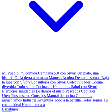
Mi Pueblo, mi comida
Campaña 5.0 con Sívori
Un plato, una
historia
De la tierra a tu mesa
Manos a la obra
De carne somos
Bajo
la lupa con Sívori
Consultoría con Sívori
Colectividades
Cocina
divertida
Todo sobre
Cocina en 10 minutos
Salud con Sívori
Ejercicios saludables
Le damos el gusto
Pescados Capitales
Utensilios caseros
Consejos
Manual de cocina
Como nos
alimentamos
Industria Argentina
Todo a la parrilla
Todos somos
Tu
cocina ideal
Huerta en casa
Escribinos