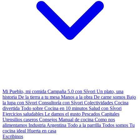
Mi Pueblo, mi comida
Campaña 5.0 con Sívori
Un plato, una
historia
De la tierra a tu mesa
Manos a la obra
De carne somos
Bajo
la lupa con Sívori
Consultoría con Sívori
Colectividades
Cocina
divertida
Todo sobre
Cocina en 10 minutos
Salud con Sívori
Ejercicios saludables
Le damos el gusto
Pescados Capitales
Utensilios caseros
Consejos
Manual de cocina
Como nos
alimentamos
Industria Argentina
Todo a la parrilla
Todos somos
Tu
cocina ideal
Huerta en casa
Escribinos