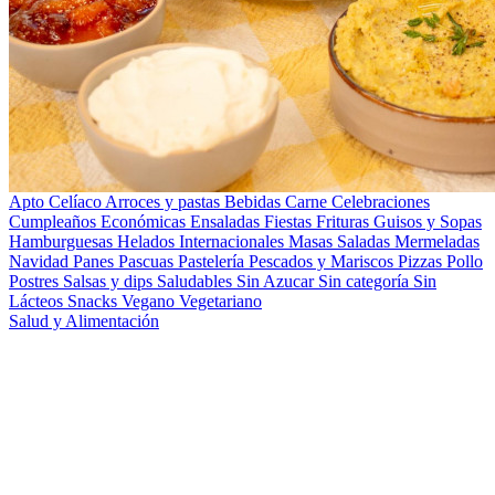
Apto Celíaco
Arroces y pastas
Bebidas
Carne
Celebraciones
Cumpleaños
Económicas
Ensaladas
Fiestas
Frituras
Guisos y Sopas
Hamburguesas
Helados
Internacionales
Masas Saladas
Mermeladas
Navidad
Panes
Pascuas
Pastelería
Pescados y Mariscos
Pizzas
Pollo
Postres
Salsas y dips
Saludables
Sin Azucar
Sin categoría
Sin
Lácteos
Snacks
Vegano
Vegetariano
Salud y Alimentación