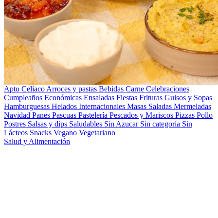
Apto Celíaco
Arroces y pastas
Bebidas
Carne
Celebraciones
Cumpleaños
Económicas
Ensaladas
Fiestas
Frituras
Guisos y Sopas
Hamburguesas
Helados
Internacionales
Masas Saladas
Mermeladas
Navidad
Panes
Pascuas
Pastelería
Pescados y Mariscos
Pizzas
Pollo
Postres
Salsas y dips
Saludables
Sin Azucar
Sin categoría
Sin
Lácteos
Snacks
Vegano
Vegetariano
Salud y Alimentación