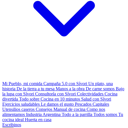
Mi Pueblo, mi comida
Campaña 5.0 con Sívori
Un plato, una
historia
De la tierra a tu mesa
Manos a la obra
De carne somos
Bajo
la lupa con Sívori
Consultoría con Sívori
Colectividades
Cocina
divertida
Todo sobre
Cocina en 10 minutos
Salud con Sívori
Ejercicios saludables
Le damos el gusto
Pescados Capitales
Utensilios caseros
Consejos
Manual de cocina
Como nos
alimentamos
Industria Argentina
Todo a la parrilla
Todos somos
Tu
cocina ideal
Huerta en casa
Escribinos