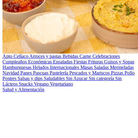
Apto Celíaco
Arroces y pastas
Bebidas
Carne
Celebraciones
Cumpleaños
Económicas
Ensaladas
Fiestas
Frituras
Guisos y Sopas
Hamburguesas
Helados
Internacionales
Masas Saladas
Mermeladas
Navidad
Panes
Pascuas
Pastelería
Pescados y Mariscos
Pizzas
Pollo
Postres
Salsas y dips
Saludables
Sin Azucar
Sin categoría
Sin
Lácteos
Snacks
Vegano
Vegetariano
Salud y Alimentación