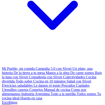
Mi Pueblo, mi comida
Campaña 5.0 con Sívori
Un plato, una
historia
De la tierra a tu mesa
Manos a la obra
De carne somos
Bajo
la lupa con Sívori
Consultoría con Sívori
Colectividades
Cocina
divertida
Todo sobre
Cocina en 10 minutos
Salud con Sívori
Ejercicios saludables
Le damos el gusto
Pescados Capitales
Utensilios caseros
Consejos
Manual de cocina
Como nos
alimentamos
Industria Argentina
Todo a la parrilla
Todos somos
Tu
cocina ideal
Huerta en casa
Escribinos