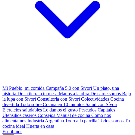
Mi Pueblo, mi comida
Campaña 5.0 con Sívori
Un plato, una
historia
De la tierra a tu mesa
Manos a la obra
De carne somos
Bajo
la lupa con Sívori
Consultoría con Sívori
Colectividades
Cocina
divertida
Todo sobre
Cocina en 10 minutos
Salud con Sívori
Ejercicios saludables
Le damos el gusto
Pescados Capitales
Utensilios caseros
Consejos
Manual de cocina
Como nos
alimentamos
Industria Argentina
Todo a la parrilla
Todos somos
Tu
cocina ideal
Huerta en casa
Escribinos