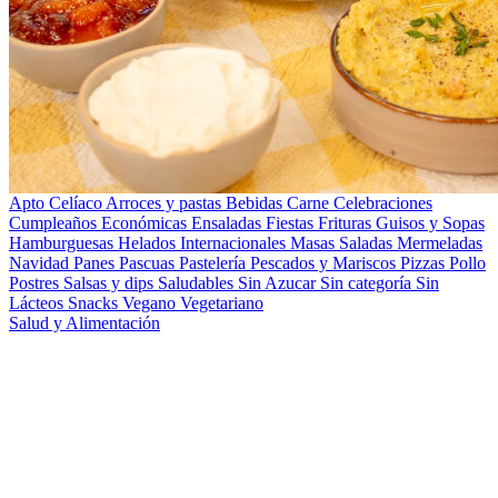
Apto Celíaco
Arroces y pastas
Bebidas
Carne
Celebraciones
Cumpleaños
Económicas
Ensaladas
Fiestas
Frituras
Guisos y Sopas
Hamburguesas
Helados
Internacionales
Masas Saladas
Mermeladas
Navidad
Panes
Pascuas
Pastelería
Pescados y Mariscos
Pizzas
Pollo
Postres
Salsas y dips
Saludables
Sin Azucar
Sin categoría
Sin
Lácteos
Snacks
Vegano
Vegetariano
Salud y Alimentación