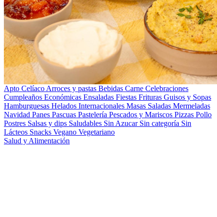
Apto Celíaco
Arroces y pastas
Bebidas
Carne
Celebraciones
Cumpleaños
Económicas
Ensaladas
Fiestas
Frituras
Guisos y Sopas
Hamburguesas
Helados
Internacionales
Masas Saladas
Mermeladas
Navidad
Panes
Pascuas
Pastelería
Pescados y Mariscos
Pizzas
Pollo
Postres
Salsas y dips
Saludables
Sin Azucar
Sin categoría
Sin
Lácteos
Snacks
Vegano
Vegetariano
Salud y Alimentación