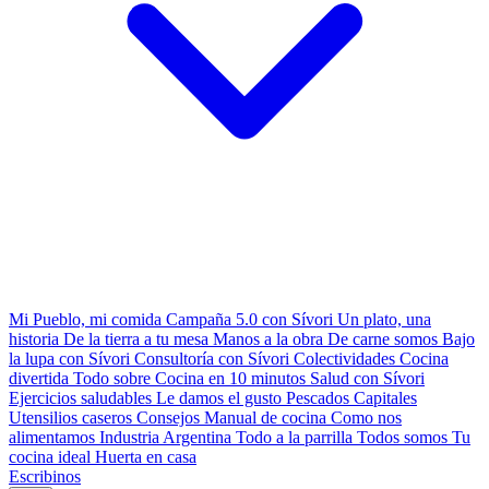
Mi Pueblo, mi comida
Campaña 5.0 con Sívori
Un plato, una
historia
De la tierra a tu mesa
Manos a la obra
De carne somos
Bajo
la lupa con Sívori
Consultoría con Sívori
Colectividades
Cocina
divertida
Todo sobre
Cocina en 10 minutos
Salud con Sívori
Ejercicios saludables
Le damos el gusto
Pescados Capitales
Utensilios caseros
Consejos
Manual de cocina
Como nos
alimentamos
Industria Argentina
Todo a la parrilla
Todos somos
Tu
cocina ideal
Huerta en casa
Escribinos