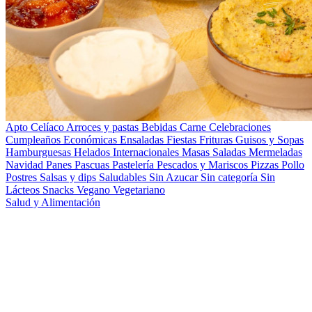
Apto Celíaco
Arroces y pastas
Bebidas
Carne
Celebraciones
Cumpleaños
Económicas
Ensaladas
Fiestas
Frituras
Guisos y Sopas
Hamburguesas
Helados
Internacionales
Masas Saladas
Mermeladas
Navidad
Panes
Pascuas
Pastelería
Pescados y Mariscos
Pizzas
Pollo
Postres
Salsas y dips
Saludables
Sin Azucar
Sin categoría
Sin
Lácteos
Snacks
Vegano
Vegetariano
Salud y Alimentación