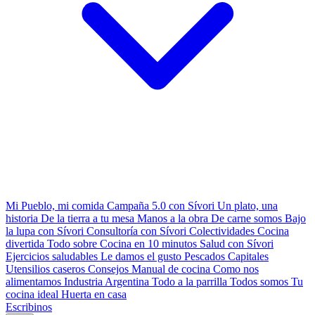
Mi Pueblo, mi comida
Campaña 5.0 con Sívori
Un plato, una
historia
De la tierra a tu mesa
Manos a la obra
De carne somos
Bajo
la lupa con Sívori
Consultoría con Sívori
Colectividades
Cocina
divertida
Todo sobre
Cocina en 10 minutos
Salud con Sívori
Ejercicios saludables
Le damos el gusto
Pescados Capitales
Utensilios caseros
Consejos
Manual de cocina
Como nos
alimentamos
Industria Argentina
Todo a la parrilla
Todos somos
Tu
cocina ideal
Huerta en casa
Escribinos