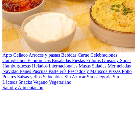
Apto Celíaco
Arroces y pastas
Bebidas
Carne
Celebraciones
Cumpleaños
Económicas
Ensaladas
Fiestas
Frituras
Guisos y Sopas
Hamburguesas
Helados
Internacionales
Masas Saladas
Mermeladas
Navidad
Panes
Pascuas
Pastelería
Pescados y Mariscos
Pizzas
Pollo
Postres
Salsas y dips
Saludables
Sin Azucar
Sin categoría
Sin
Lácteos
Snacks
Vegano
Vegetariano
Salud y Alimentación