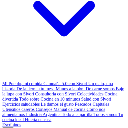
Mi Pueblo, mi comida
Campaña 5.0 con Sívori
Un plato, una
historia
De la tierra a tu mesa
Manos a la obra
De carne somos
Bajo
la lupa con Sívori
Consultoría con Sívori
Colectividades
Cocina
divertida
Todo sobre
Cocina en 10 minutos
Salud con Sívori
Ejercicios saludables
Le damos el gusto
Pescados Capitales
Utensilios caseros
Consejos
Manual de cocina
Como nos
alimentamos
Industria Argentina
Todo a la parrilla
Todos somos
Tu
cocina ideal
Huerta en casa
Escribinos