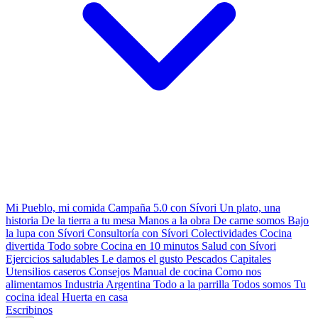
Mi Pueblo, mi comida
Campaña 5.0 con Sívori
Un plato, una
historia
De la tierra a tu mesa
Manos a la obra
De carne somos
Bajo
la lupa con Sívori
Consultoría con Sívori
Colectividades
Cocina
divertida
Todo sobre
Cocina en 10 minutos
Salud con Sívori
Ejercicios saludables
Le damos el gusto
Pescados Capitales
Utensilios caseros
Consejos
Manual de cocina
Como nos
alimentamos
Industria Argentina
Todo a la parrilla
Todos somos
Tu
cocina ideal
Huerta en casa
Escribinos