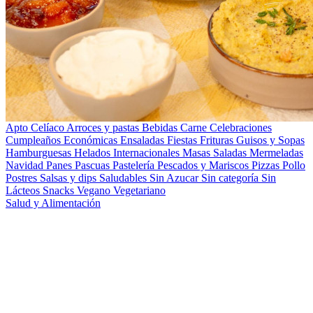
Apto Celíaco
Arroces y pastas
Bebidas
Carne
Celebraciones
Cumpleaños
Económicas
Ensaladas
Fiestas
Frituras
Guisos y Sopas
Hamburguesas
Helados
Internacionales
Masas Saladas
Mermeladas
Navidad
Panes
Pascuas
Pastelería
Pescados y Mariscos
Pizzas
Pollo
Postres
Salsas y dips
Saludables
Sin Azucar
Sin categoría
Sin
Lácteos
Snacks
Vegano
Vegetariano
Salud y Alimentación