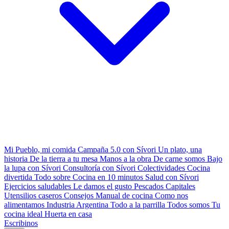
Mi Pueblo, mi comida
Campaña 5.0 con Sívori
Un plato, una
historia
De la tierra a tu mesa
Manos a la obra
De carne somos
Bajo
la lupa con Sívori
Consultoría con Sívori
Colectividades
Cocina
divertida
Todo sobre
Cocina en 10 minutos
Salud con Sívori
Ejercicios saludables
Le damos el gusto
Pescados Capitales
Utensilios caseros
Consejos
Manual de cocina
Como nos
alimentamos
Industria Argentina
Todo a la parrilla
Todos somos
Tu
cocina ideal
Huerta en casa
Escribinos