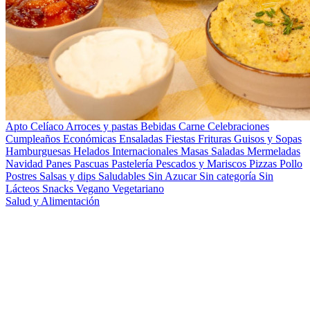
Apto Celíaco
Arroces y pastas
Bebidas
Carne
Celebraciones
Cumpleaños
Económicas
Ensaladas
Fiestas
Frituras
Guisos y Sopas
Hamburguesas
Helados
Internacionales
Masas Saladas
Mermeladas
Navidad
Panes
Pascuas
Pastelería
Pescados y Mariscos
Pizzas
Pollo
Postres
Salsas y dips
Saludables
Sin Azucar
Sin categoría
Sin
Lácteos
Snacks
Vegano
Vegetariano
Salud y Alimentación