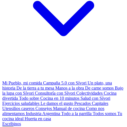
Mi Pueblo, mi comida
Campaña 5.0 con Sívori
Un plato, una
historia
De la tierra a tu mesa
Manos a la obra
De carne somos
Bajo
la lupa con Sívori
Consultoría con Sívori
Colectividades
Cocina
divertida
Todo sobre
Cocina en 10 minutos
Salud con Sívori
Ejercicios saludables
Le damos el gusto
Pescados Capitales
Utensilios caseros
Consejos
Manual de cocina
Como nos
alimentamos
Industria Argentina
Todo a la parrilla
Todos somos
Tu
cocina ideal
Huerta en casa
Escribinos