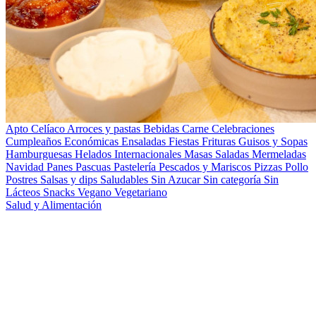
Apto Celíaco
Arroces y pastas
Bebidas
Carne
Celebraciones
Cumpleaños
Económicas
Ensaladas
Fiestas
Frituras
Guisos y Sopas
Hamburguesas
Helados
Internacionales
Masas Saladas
Mermeladas
Navidad
Panes
Pascuas
Pastelería
Pescados y Mariscos
Pizzas
Pollo
Postres
Salsas y dips
Saludables
Sin Azucar
Sin categoría
Sin
Lácteos
Snacks
Vegano
Vegetariano
Salud y Alimentación