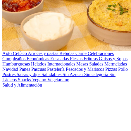
Apto Celíaco
Arroces y pastas
Bebidas
Carne
Celebraciones
Cumpleaños
Económicas
Ensaladas
Fiestas
Frituras
Guisos y Sopas
Hamburguesas
Helados
Internacionales
Masas Saladas
Mermeladas
Navidad
Panes
Pascuas
Pastelería
Pescados y Mariscos
Pizzas
Pollo
Postres
Salsas y dips
Saludables
Sin Azucar
Sin categoría
Sin
Lácteos
Snacks
Vegano
Vegetariano
Salud y Alimentación