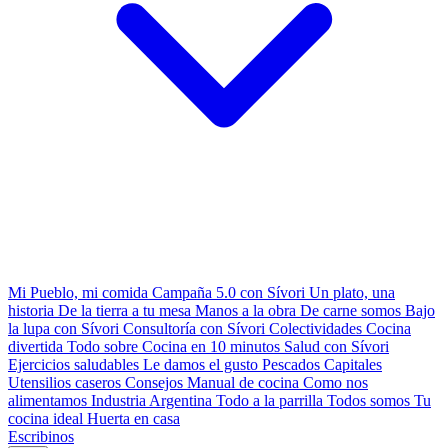
Mi Pueblo, mi comida
Campaña 5.0 con Sívori
Un plato, una
historia
De la tierra a tu mesa
Manos a la obra
De carne somos
Bajo
la lupa con Sívori
Consultoría con Sívori
Colectividades
Cocina
divertida
Todo sobre
Cocina en 10 minutos
Salud con Sívori
Ejercicios saludables
Le damos el gusto
Pescados Capitales
Utensilios caseros
Consejos
Manual de cocina
Como nos
alimentamos
Industria Argentina
Todo a la parrilla
Todos somos
Tu
cocina ideal
Huerta en casa
Escribinos