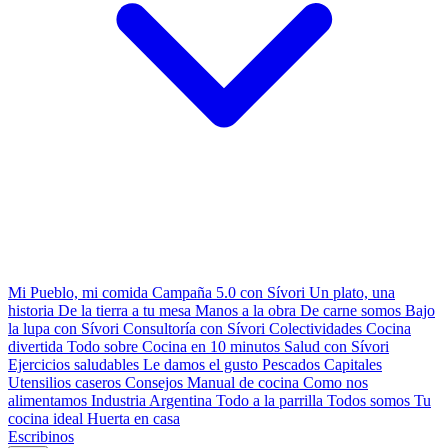
Mi Pueblo, mi comida
Campaña 5.0 con Sívori
Un plato, una
historia
De la tierra a tu mesa
Manos a la obra
De carne somos
Bajo
la lupa con Sívori
Consultoría con Sívori
Colectividades
Cocina
divertida
Todo sobre
Cocina en 10 minutos
Salud con Sívori
Ejercicios saludables
Le damos el gusto
Pescados Capitales
Utensilios caseros
Consejos
Manual de cocina
Como nos
alimentamos
Industria Argentina
Todo a la parrilla
Todos somos
Tu
cocina ideal
Huerta en casa
Escribinos