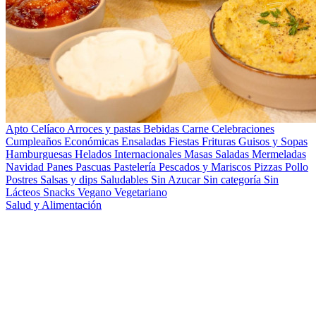
Apto Celíaco
Arroces y pastas
Bebidas
Carne
Celebraciones
Cumpleaños
Económicas
Ensaladas
Fiestas
Frituras
Guisos y Sopas
Hamburguesas
Helados
Internacionales
Masas Saladas
Mermeladas
Navidad
Panes
Pascuas
Pastelería
Pescados y Mariscos
Pizzas
Pollo
Postres
Salsas y dips
Saludables
Sin Azucar
Sin categoría
Sin
Lácteos
Snacks
Vegano
Vegetariano
Salud y Alimentación