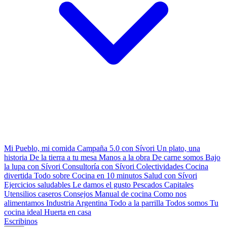
Mi Pueblo, mi comida
Campaña 5.0 con Sívori
Un plato, una
historia
De la tierra a tu mesa
Manos a la obra
De carne somos
Bajo
la lupa con Sívori
Consultoría con Sívori
Colectividades
Cocina
divertida
Todo sobre
Cocina en 10 minutos
Salud con Sívori
Ejercicios saludables
Le damos el gusto
Pescados Capitales
Utensilios caseros
Consejos
Manual de cocina
Como nos
alimentamos
Industria Argentina
Todo a la parrilla
Todos somos
Tu
cocina ideal
Huerta en casa
Escribinos