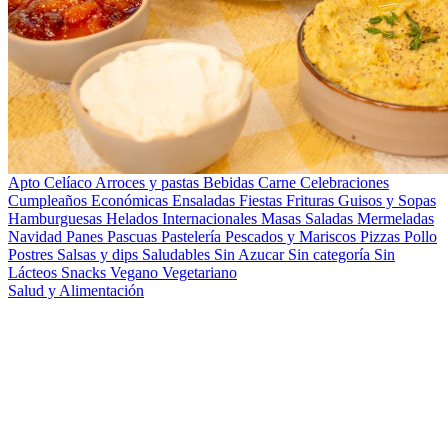
Apto Celíaco
Arroces y pastas
Bebidas
Carne
Celebraciones
Cumpleaños
Económicas
Ensaladas
Fiestas
Frituras
Guisos y Sopas
Hamburguesas
Helados
Internacionales
Masas Saladas
Mermeladas
Navidad
Panes
Pascuas
Pastelería
Pescados y Mariscos
Pizzas
Pollo
Postres
Salsas y dips
Saludables
Sin Azucar
Sin categoría
Sin
Lácteos
Snacks
Vegano
Vegetariano
Salud y Alimentación