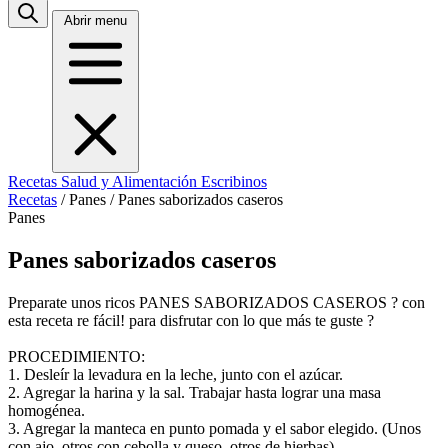
Abrir menu
Recetas
Salud y Alimentación
Escribinos
Recetas
/
Panes
/
Panes saborizados caseros
Panes
Panes saborizados caseros
Preparate unos ricos PANES SABORIZADOS CASEROS ? con
esta receta re fácil! para disfrutar con lo que más te guste ?
PROCEDIMIENTO:
1. Desleír la levadura en la leche, junto con el azúcar.
2. Agregar la harina y la sal. Trabajar hasta lograr una masa
homogénea.
3. Agregar la manteca en punto pomada y el sabor elegido. (Unos
con ajo, otros con cebolla y queso, otros de hierbas)