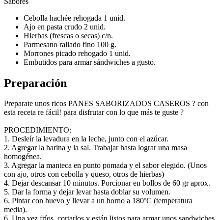
Sabores
Cebolla hachée rehogada 1 unid.
Ajo en pasta crudo 2 unid.
Hierbas (frescas o secas) c/n.
Parmesano rallado fino 100 g.
Morrones picado rehogado 1 unid.
Embutidos para armar sándwiches a gusto.
Preparación
Preparate unos ricos PANES SABORIZADOS CASEROS ? con
esta receta re fácil! para disfrutar con lo que más te guste ?
PROCEDIMIENTO:
1. Desleír la levadura en la leche, junto con el azúcar.
2. Agregar la harina y la sal. Trabajar hasta lograr una masa
homogénea.
3. Agregar la manteca en punto pomada y el sabor elegido. (Unos
con ajo, otros con cebolla y queso, otros de hierbas)
4. Dejar descansar 10 minutos. Porcionar en bollos de 60 gr aprox.
5. Dar la forma y dejar levar hasta doblar su volumen.
6. Pintar con huevo y llevar a un horno a 180ºC (temperatura
media).
6. Una vez fríos, cortarlos y están listos para armar unos sandwiches