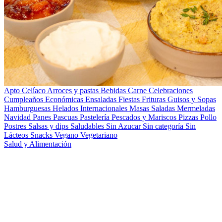
Apto Celíaco
Arroces y pastas
Bebidas
Carne
Celebraciones
Cumpleaños
Económicas
Ensaladas
Fiestas
Frituras
Guisos y Sopas
Hamburguesas
Helados
Internacionales
Masas Saladas
Mermeladas
Navidad
Panes
Pascuas
Pastelería
Pescados y Mariscos
Pizzas
Pollo
Postres
Salsas y dips
Saludables
Sin Azucar
Sin categoría
Sin
Lácteos
Snacks
Vegano
Vegetariano
Salud y Alimentación