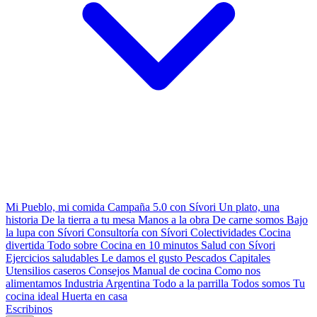
Mi Pueblo, mi comida
Campaña 5.0 con Sívori
Un plato, una
historia
De la tierra a tu mesa
Manos a la obra
De carne somos
Bajo
la lupa con Sívori
Consultoría con Sívori
Colectividades
Cocina
divertida
Todo sobre
Cocina en 10 minutos
Salud con Sívori
Ejercicios saludables
Le damos el gusto
Pescados Capitales
Utensilios caseros
Consejos
Manual de cocina
Como nos
alimentamos
Industria Argentina
Todo a la parrilla
Todos somos
Tu
cocina ideal
Huerta en casa
Escribinos