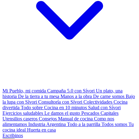
Mi Pueblo, mi comida
Campaña 5.0 con Sívori
Un plato, una
historia
De la tierra a tu mesa
Manos a la obra
De carne somos
Bajo
la lupa con Sívori
Consultoría con Sívori
Colectividades
Cocina
divertida
Todo sobre
Cocina en 10 minutos
Salud con Sívori
Ejercicios saludables
Le damos el gusto
Pescados Capitales
Utensilios caseros
Consejos
Manual de cocina
Como nos
alimentamos
Industria Argentina
Todo a la parrilla
Todos somos
Tu
cocina ideal
Huerta en casa
Escribinos