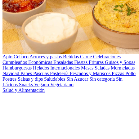
Apto Celíaco
Arroces y pastas
Bebidas
Carne
Celebraciones
Cumpleaños
Económicas
Ensaladas
Fiestas
Frituras
Guisos y Sopas
Hamburguesas
Helados
Internacionales
Masas Saladas
Mermeladas
Navidad
Panes
Pascuas
Pastelería
Pescados y Mariscos
Pizzas
Pollo
Postres
Salsas y dips
Saludables
Sin Azucar
Sin categoría
Sin
Lácteos
Snacks
Vegano
Vegetariano
Salud y Alimentación