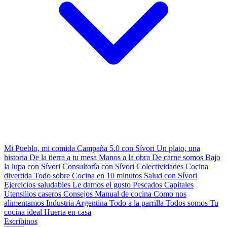
Mi Pueblo, mi comida
Campaña 5.0 con Sívori
Un plato, una
historia
De la tierra a tu mesa
Manos a la obra
De carne somos
Bajo
la lupa con Sívori
Consultoría con Sívori
Colectividades
Cocina
divertida
Todo sobre
Cocina en 10 minutos
Salud con Sívori
Ejercicios saludables
Le damos el gusto
Pescados Capitales
Utensilios caseros
Consejos
Manual de cocina
Como nos
alimentamos
Industria Argentina
Todo a la parrilla
Todos somos
Tu
cocina ideal
Huerta en casa
Escribinos