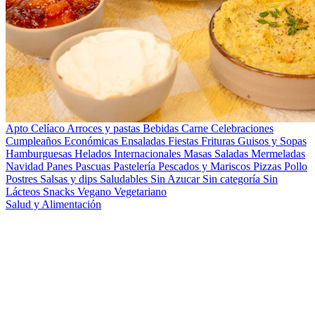
Apto Celíaco
Arroces y pastas
Bebidas
Carne
Celebraciones
Cumpleaños
Económicas
Ensaladas
Fiestas
Frituras
Guisos y Sopas
Hamburguesas
Helados
Internacionales
Masas Saladas
Mermeladas
Navidad
Panes
Pascuas
Pastelería
Pescados y Mariscos
Pizzas
Pollo
Postres
Salsas y dips
Saludables
Sin Azucar
Sin categoría
Sin
Lácteos
Snacks
Vegano
Vegetariano
Salud y Alimentación