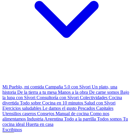
Mi Pueblo, mi comida
Campaña 5.0 con Sívori
Un plato, una
historia
De la tierra a tu mesa
Manos a la obra
De carne somos
Bajo
la lupa con Sívori
Consultoría con Sívori
Colectividades
Cocina
divertida
Todo sobre
Cocina en 10 minutos
Salud con Sívori
Ejercicios saludables
Le damos el gusto
Pescados Capitales
Utensilios caseros
Consejos
Manual de cocina
Como nos
alimentamos
Industria Argentina
Todo a la parrilla
Todos somos
Tu
cocina ideal
Huerta en casa
Escribinos