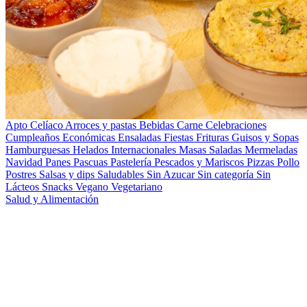
Apto Celíaco
Arroces y pastas
Bebidas
Carne
Celebraciones
Cumpleaños
Económicas
Ensaladas
Fiestas
Frituras
Guisos y Sopas
Hamburguesas
Helados
Internacionales
Masas Saladas
Mermeladas
Navidad
Panes
Pascuas
Pastelería
Pescados y Mariscos
Pizzas
Pollo
Postres
Salsas y dips
Saludables
Sin Azucar
Sin categoría
Sin
Lácteos
Snacks
Vegano
Vegetariano
Salud y Alimentación