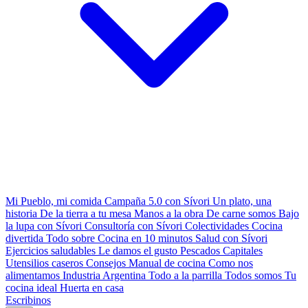
Mi Pueblo, mi comida
Campaña 5.0 con Sívori
Un plato, una
historia
De la tierra a tu mesa
Manos a la obra
De carne somos
Bajo
la lupa con Sívori
Consultoría con Sívori
Colectividades
Cocina
divertida
Todo sobre
Cocina en 10 minutos
Salud con Sívori
Ejercicios saludables
Le damos el gusto
Pescados Capitales
Utensilios caseros
Consejos
Manual de cocina
Como nos
alimentamos
Industria Argentina
Todo a la parrilla
Todos somos
Tu
cocina ideal
Huerta en casa
Escribinos