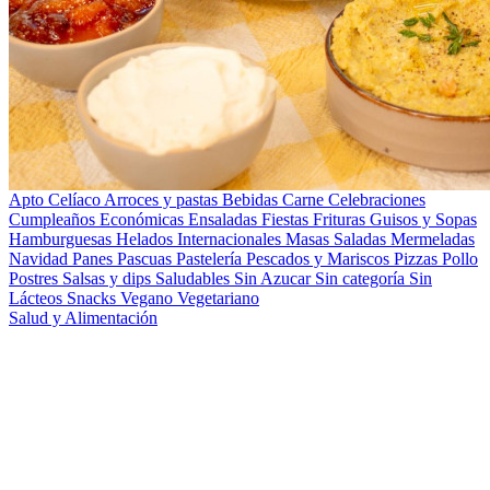
Apto Celíaco
Arroces y pastas
Bebidas
Carne
Celebraciones
Cumpleaños
Económicas
Ensaladas
Fiestas
Frituras
Guisos y Sopas
Hamburguesas
Helados
Internacionales
Masas Saladas
Mermeladas
Navidad
Panes
Pascuas
Pastelería
Pescados y Mariscos
Pizzas
Pollo
Postres
Salsas y dips
Saludables
Sin Azucar
Sin categoría
Sin
Lácteos
Snacks
Vegano
Vegetariano
Salud y Alimentación