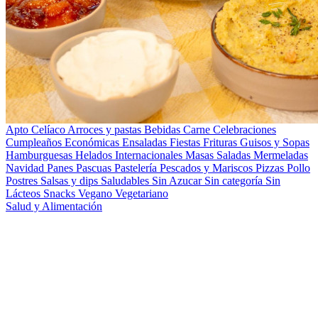
Apto Celíaco
Arroces y pastas
Bebidas
Carne
Celebraciones
Cumpleaños
Económicas
Ensaladas
Fiestas
Frituras
Guisos y Sopas
Hamburguesas
Helados
Internacionales
Masas Saladas
Mermeladas
Navidad
Panes
Pascuas
Pastelería
Pescados y Mariscos
Pizzas
Pollo
Postres
Salsas y dips
Saludables
Sin Azucar
Sin categoría
Sin
Lácteos
Snacks
Vegano
Vegetariano
Salud y Alimentación