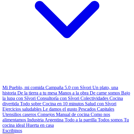
Mi Pueblo, mi comida
Campaña 5.0 con Sívori
Un plato, una
historia
De la tierra a tu mesa
Manos a la obra
De carne somos
Bajo
la lupa con Sívori
Consultoría con Sívori
Colectividades
Cocina
divertida
Todo sobre
Cocina en 10 minutos
Salud con Sívori
Ejercicios saludables
Le damos el gusto
Pescados Capitales
Utensilios caseros
Consejos
Manual de cocina
Como nos
alimentamos
Industria Argentina
Todo a la parrilla
Todos somos
Tu
cocina ideal
Huerta en casa
Escribinos