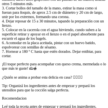
otros 5 minutos más.
3. Cortar bollos del tamaño de la mano, estirar la masa como si
fueran para ñoquis, de aprox 2.5 cm de diámetro y 20 cm de largo,
unir por los extremos, formando una corona.
4. Dejar reposar de 15 a 30 minutos, tapando la preparación con un
lienzo.
5. Colocar en la cacerola con el agua hirviendo, cundo suben a la
superficie retirar y apoyar en el lienzo o en el papel absorbente para
escurrir el agua de los bagels.
6. Acomodar en la placa aceitada, pintar con un huevo batido,
espolvorear con semillas de sésamo.
7. Hornear a 180 º C hasta que estén dorados. Dejar entibiar, para
cortar.
¡El toque perfecto para acompañar con queso crema, mermelada o lo
que más te guste! 🧀🍯
¿Quién se anima a probar esta delicia en casa? 🙋‍♂️🙋‍♀️
Tip: Organizá los ingredientes antes de empezar y prepará los
utensilios para que la cocción salga perfecta.
Recomendacion
Leé toda la receta antes de empezar y prepará los ingredientes.