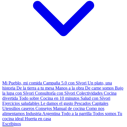
Mi Pueblo, mi comida
Campaña 5.0 con Sívori
Un plato, una
historia
De la tierra a tu mesa
Manos a la obra
De carne somos
Bajo
la lupa con Sívori
Consultoría con Sívori
Colectividades
Cocina
divertida
Todo sobre
Cocina en 10 minutos
Salud con Sívori
Ejercicios saludables
Le damos el gusto
Pescados Capitales
Utensilios caseros
Consejos
Manual de cocina
Como nos
alimentamos
Industria Argentina
Todo a la parrilla
Todos somos
Tu
cocina ideal
Huerta en casa
Escribinos