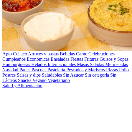
Apto Celíaco
Arroces y pastas
Bebidas
Carne
Celebraciones
Cumpleaños
Económicas
Ensaladas
Fiestas
Frituras
Guisos y Sopas
Hamburguesas
Helados
Internacionales
Masas Saladas
Mermeladas
Navidad
Panes
Pascuas
Pastelería
Pescados y Mariscos
Pizzas
Pollo
Postres
Salsas y dips
Saludables
Sin Azucar
Sin categoría
Sin
Lácteos
Snacks
Vegano
Vegetariano
Salud y Alimentación