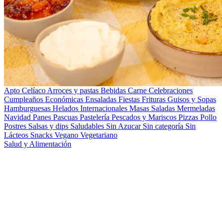
Apto Celíaco
Arroces y pastas
Bebidas
Carne
Celebraciones
Cumpleaños
Económicas
Ensaladas
Fiestas
Frituras
Guisos y Sopas
Hamburguesas
Helados
Internacionales
Masas Saladas
Mermeladas
Navidad
Panes
Pascuas
Pastelería
Pescados y Mariscos
Pizzas
Pollo
Postres
Salsas y dips
Saludables
Sin Azucar
Sin categoría
Sin
Lácteos
Snacks
Vegano
Vegetariano
Salud y Alimentación