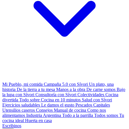
Mi Pueblo, mi comida
Campaña 5.0 con Sívori
Un plato, una
historia
De la tierra a tu mesa
Manos a la obra
De carne somos
Bajo
la lupa con Sívori
Consultoría con Sívori
Colectividades
Cocina
divertida
Todo sobre
Cocina en 10 minutos
Salud con Sívori
Ejercicios saludables
Le damos el gusto
Pescados Capitales
Utensilios caseros
Consejos
Manual de cocina
Como nos
alimentamos
Industria Argentina
Todo a la parrilla
Todos somos
Tu
cocina ideal
Huerta en casa
Escribinos