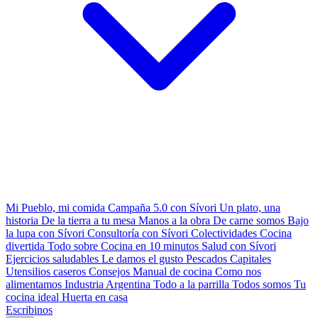
Mi Pueblo, mi comida
Campaña 5.0 con Sívori
Un plato, una
historia
De la tierra a tu mesa
Manos a la obra
De carne somos
Bajo
la lupa con Sívori
Consultoría con Sívori
Colectividades
Cocina
divertida
Todo sobre
Cocina en 10 minutos
Salud con Sívori
Ejercicios saludables
Le damos el gusto
Pescados Capitales
Utensilios caseros
Consejos
Manual de cocina
Como nos
alimentamos
Industria Argentina
Todo a la parrilla
Todos somos
Tu
cocina ideal
Huerta en casa
Escribinos