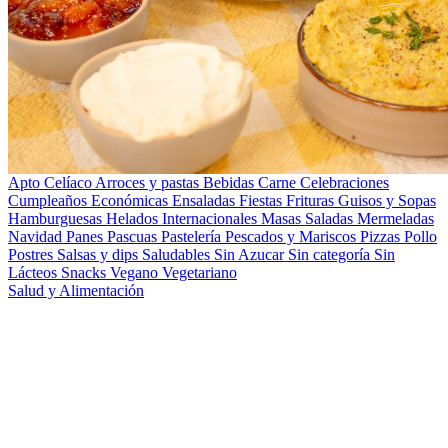
Apto Celíaco
Arroces y pastas
Bebidas
Carne
Celebraciones
Cumpleaños
Económicas
Ensaladas
Fiestas
Frituras
Guisos y Sopas
Hamburguesas
Helados
Internacionales
Masas Saladas
Mermeladas
Navidad
Panes
Pascuas
Pastelería
Pescados y Mariscos
Pizzas
Pollo
Postres
Salsas y dips
Saludables
Sin Azucar
Sin categoría
Sin
Lácteos
Snacks
Vegano
Vegetariano
Salud y Alimentación