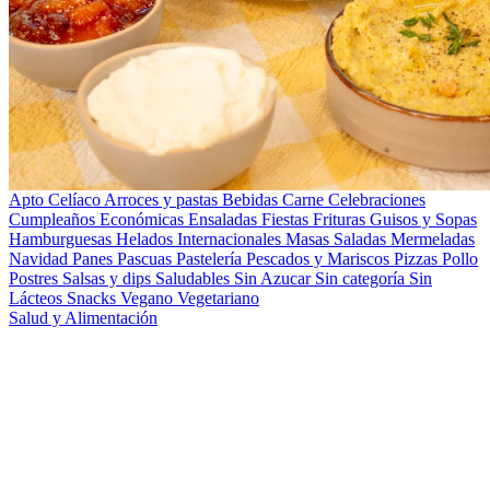
Apto Celíaco
Arroces y pastas
Bebidas
Carne
Celebraciones
Cumpleaños
Económicas
Ensaladas
Fiestas
Frituras
Guisos y Sopas
Hamburguesas
Helados
Internacionales
Masas Saladas
Mermeladas
Navidad
Panes
Pascuas
Pastelería
Pescados y Mariscos
Pizzas
Pollo
Postres
Salsas y dips
Saludables
Sin Azucar
Sin categoría
Sin
Lácteos
Snacks
Vegano
Vegetariano
Salud y Alimentación