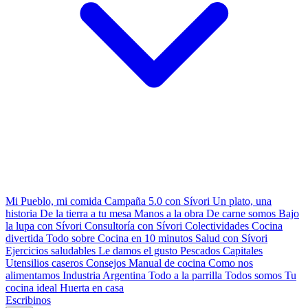
Mi Pueblo, mi comida
Campaña 5.0 con Sívori
Un plato, una
historia
De la tierra a tu mesa
Manos a la obra
De carne somos
Bajo
la lupa con Sívori
Consultoría con Sívori
Colectividades
Cocina
divertida
Todo sobre
Cocina en 10 minutos
Salud con Sívori
Ejercicios saludables
Le damos el gusto
Pescados Capitales
Utensilios caseros
Consejos
Manual de cocina
Como nos
alimentamos
Industria Argentina
Todo a la parrilla
Todos somos
Tu
cocina ideal
Huerta en casa
Escribinos