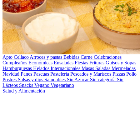
Apto Celíaco
Arroces y pastas
Bebidas
Carne
Celebraciones
Cumpleaños
Económicas
Ensaladas
Fiestas
Frituras
Guisos y Sopas
Hamburguesas
Helados
Internacionales
Masas Saladas
Mermeladas
Navidad
Panes
Pascuas
Pastelería
Pescados y Mariscos
Pizzas
Pollo
Postres
Salsas y dips
Saludables
Sin Azucar
Sin categoría
Sin
Lácteos
Snacks
Vegano
Vegetariano
Salud y Alimentación