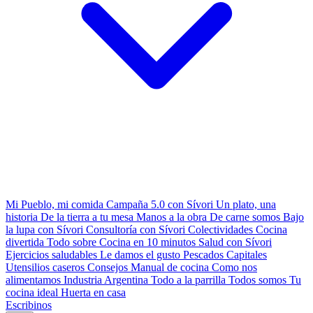
Mi Pueblo, mi comida
Campaña 5.0 con Sívori
Un plato, una
historia
De la tierra a tu mesa
Manos a la obra
De carne somos
Bajo
la lupa con Sívori
Consultoría con Sívori
Colectividades
Cocina
divertida
Todo sobre
Cocina en 10 minutos
Salud con Sívori
Ejercicios saludables
Le damos el gusto
Pescados Capitales
Utensilios caseros
Consejos
Manual de cocina
Como nos
alimentamos
Industria Argentina
Todo a la parrilla
Todos somos
Tu
cocina ideal
Huerta en casa
Escribinos