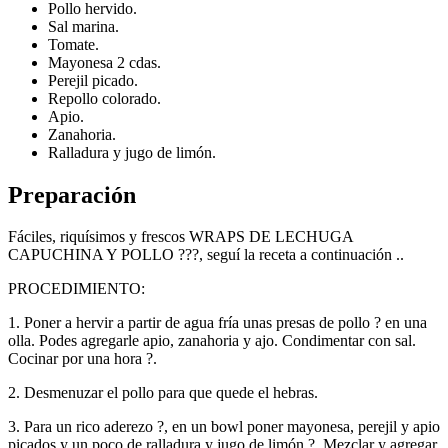
Pollo hervido.
Sal marina.
Tomate.
Mayonesa 2 cdas.
Perejil picado.
Repollo colorado.
Apio.
Zanahoria.
Ralladura y jugo de limón.
Preparación
Fáciles, riquísimos y frescos WRAPS DE LECHUGA
CAPUCHINA Y POLLO ???, seguí la receta a continuación ..
PROCEDIMIENTO:
1. Poner a hervir a partir de agua fría unas presas de pollo ? en una
olla. Podes agregarle apio, zanahoria y ajo. Condimentar con sal.
Cocinar por una hora ?.
2. Desmenuzar el pollo para que quede el hebras.
3. Para un rico aderezo ?, en un bowl poner mayonesa, perejil y apio
picados y un poco de ralladura y jugo de limón ?. Mezclar y agregar