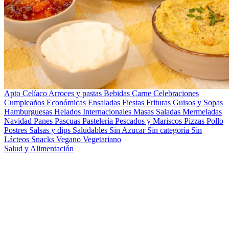
Apto Celíaco
Arroces y pastas
Bebidas
Carne
Celebraciones
Cumpleaños
Económicas
Ensaladas
Fiestas
Frituras
Guisos y Sopas
Hamburguesas
Helados
Internacionales
Masas Saladas
Mermeladas
Navidad
Panes
Pascuas
Pastelería
Pescados y Mariscos
Pizzas
Pollo
Postres
Salsas y dips
Saludables
Sin Azucar
Sin categoría
Sin
Lácteos
Snacks
Vegano
Vegetariano
Salud y Alimentación