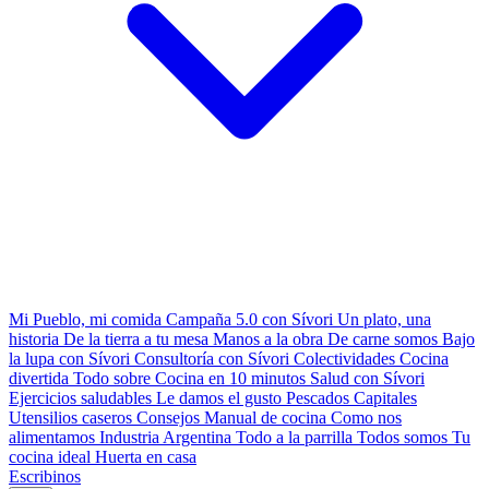
Mi Pueblo, mi comida
Campaña 5.0 con Sívori
Un plato, una
historia
De la tierra a tu mesa
Manos a la obra
De carne somos
Bajo
la lupa con Sívori
Consultoría con Sívori
Colectividades
Cocina
divertida
Todo sobre
Cocina en 10 minutos
Salud con Sívori
Ejercicios saludables
Le damos el gusto
Pescados Capitales
Utensilios caseros
Consejos
Manual de cocina
Como nos
alimentamos
Industria Argentina
Todo a la parrilla
Todos somos
Tu
cocina ideal
Huerta en casa
Escribinos