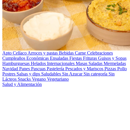
Apto Celíaco
Arroces y pastas
Bebidas
Carne
Celebraciones
Cumpleaños
Económicas
Ensaladas
Fiestas
Frituras
Guisos y Sopas
Hamburguesas
Helados
Internacionales
Masas Saladas
Mermeladas
Navidad
Panes
Pascuas
Pastelería
Pescados y Mariscos
Pizzas
Pollo
Postres
Salsas y dips
Saludables
Sin Azucar
Sin categoría
Sin
Lácteos
Snacks
Vegano
Vegetariano
Salud y Alimentación