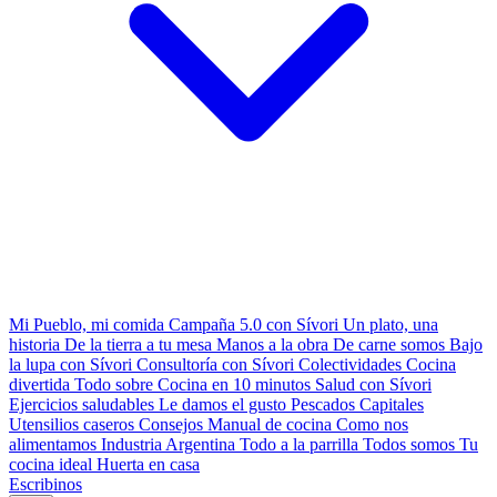
Mi Pueblo, mi comida
Campaña 5.0 con Sívori
Un plato, una
historia
De la tierra a tu mesa
Manos a la obra
De carne somos
Bajo
la lupa con Sívori
Consultoría con Sívori
Colectividades
Cocina
divertida
Todo sobre
Cocina en 10 minutos
Salud con Sívori
Ejercicios saludables
Le damos el gusto
Pescados Capitales
Utensilios caseros
Consejos
Manual de cocina
Como nos
alimentamos
Industria Argentina
Todo a la parrilla
Todos somos
Tu
cocina ideal
Huerta en casa
Escribinos