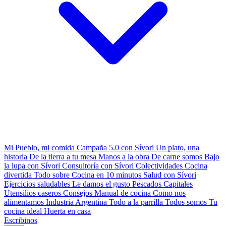
Mi Pueblo, mi comida
Campaña 5.0 con Sívori
Un plato, una
historia
De la tierra a tu mesa
Manos a la obra
De carne somos
Bajo
la lupa con Sívori
Consultoría con Sívori
Colectividades
Cocina
divertida
Todo sobre
Cocina en 10 minutos
Salud con Sívori
Ejercicios saludables
Le damos el gusto
Pescados Capitales
Utensilios caseros
Consejos
Manual de cocina
Como nos
alimentamos
Industria Argentina
Todo a la parrilla
Todos somos
Tu
cocina ideal
Huerta en casa
Escribinos