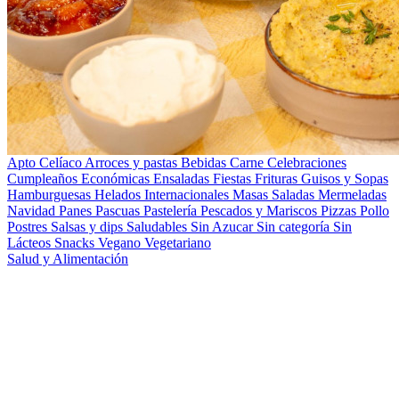
Apto Celíaco
Arroces y pastas
Bebidas
Carne
Celebraciones
Cumpleaños
Económicas
Ensaladas
Fiestas
Frituras
Guisos y Sopas
Hamburguesas
Helados
Internacionales
Masas Saladas
Mermeladas
Navidad
Panes
Pascuas
Pastelería
Pescados y Mariscos
Pizzas
Pollo
Postres
Salsas y dips
Saludables
Sin Azucar
Sin categoría
Sin
Lácteos
Snacks
Vegano
Vegetariano
Salud y Alimentación