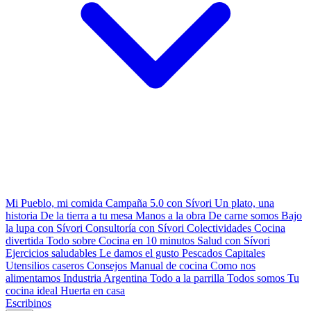
Mi Pueblo, mi comida
Campaña 5.0 con Sívori
Un plato, una
historia
De la tierra a tu mesa
Manos a la obra
De carne somos
Bajo
la lupa con Sívori
Consultoría con Sívori
Colectividades
Cocina
divertida
Todo sobre
Cocina en 10 minutos
Salud con Sívori
Ejercicios saludables
Le damos el gusto
Pescados Capitales
Utensilios caseros
Consejos
Manual de cocina
Como nos
alimentamos
Industria Argentina
Todo a la parrilla
Todos somos
Tu
cocina ideal
Huerta en casa
Escribinos