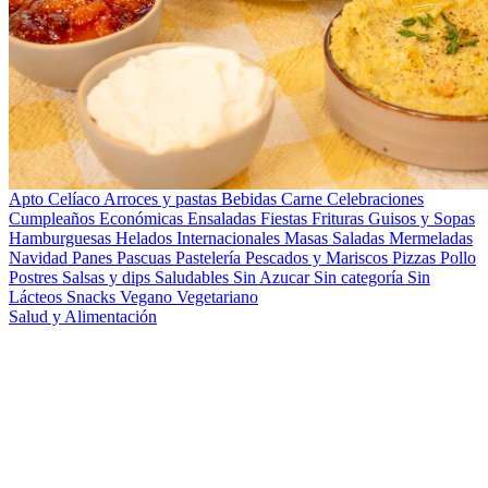
Apto Celíaco
Arroces y pastas
Bebidas
Carne
Celebraciones
Cumpleaños
Económicas
Ensaladas
Fiestas
Frituras
Guisos y Sopas
Hamburguesas
Helados
Internacionales
Masas Saladas
Mermeladas
Navidad
Panes
Pascuas
Pastelería
Pescados y Mariscos
Pizzas
Pollo
Postres
Salsas y dips
Saludables
Sin Azucar
Sin categoría
Sin
Lácteos
Snacks
Vegano
Vegetariano
Salud y Alimentación