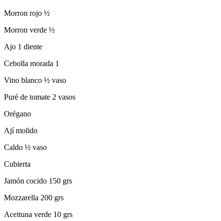
Morron rojo ½
Morron verde ½
Ajo 1 diente
Cebolla morada 1
Vino blanco ½ vaso
Puré de tomate 2 vasos
Orégano
Ají molido
Caldo ½ vaso
Cubierta
Jamón cocido 150 grs
Mozzarella 200 grs
Aceituna verde 10 grs