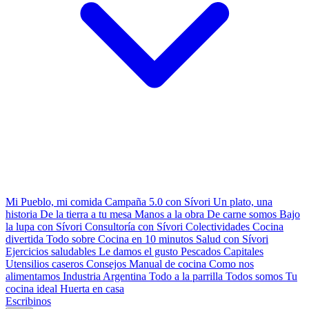
Mi Pueblo, mi comida
Campaña 5.0 con Sívori
Un plato, una
historia
De la tierra a tu mesa
Manos a la obra
De carne somos
Bajo
la lupa con Sívori
Consultoría con Sívori
Colectividades
Cocina
divertida
Todo sobre
Cocina en 10 minutos
Salud con Sívori
Ejercicios saludables
Le damos el gusto
Pescados Capitales
Utensilios caseros
Consejos
Manual de cocina
Como nos
alimentamos
Industria Argentina
Todo a la parrilla
Todos somos
Tu
cocina ideal
Huerta en casa
Escribinos