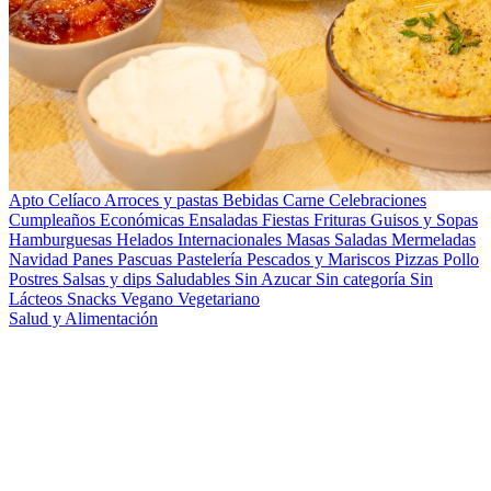
Apto Celíaco
Arroces y pastas
Bebidas
Carne
Celebraciones
Cumpleaños
Económicas
Ensaladas
Fiestas
Frituras
Guisos y Sopas
Hamburguesas
Helados
Internacionales
Masas Saladas
Mermeladas
Navidad
Panes
Pascuas
Pastelería
Pescados y Mariscos
Pizzas
Pollo
Postres
Salsas y dips
Saludables
Sin Azucar
Sin categoría
Sin
Lácteos
Snacks
Vegano
Vegetariano
Salud y Alimentación