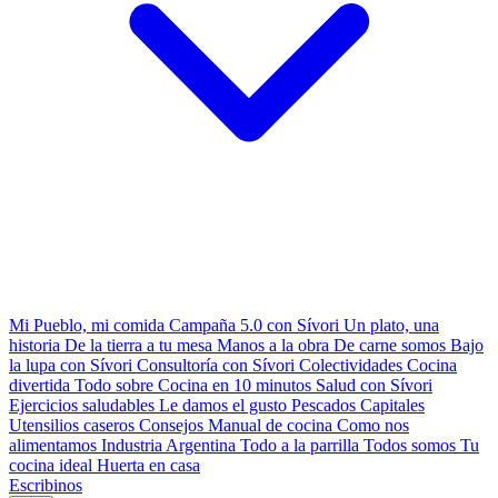
Mi Pueblo, mi comida
Campaña 5.0 con Sívori
Un plato, una
historia
De la tierra a tu mesa
Manos a la obra
De carne somos
Bajo
la lupa con Sívori
Consultoría con Sívori
Colectividades
Cocina
divertida
Todo sobre
Cocina en 10 minutos
Salud con Sívori
Ejercicios saludables
Le damos el gusto
Pescados Capitales
Utensilios caseros
Consejos
Manual de cocina
Como nos
alimentamos
Industria Argentina
Todo a la parrilla
Todos somos
Tu
cocina ideal
Huerta en casa
Escribinos