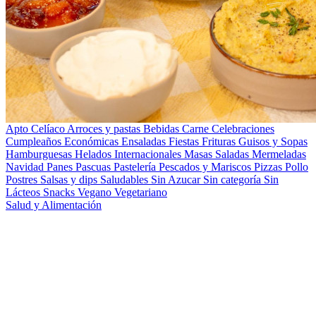
Apto Celíaco
Arroces y pastas
Bebidas
Carne
Celebraciones
Cumpleaños
Económicas
Ensaladas
Fiestas
Frituras
Guisos y Sopas
Hamburguesas
Helados
Internacionales
Masas Saladas
Mermeladas
Navidad
Panes
Pascuas
Pastelería
Pescados y Mariscos
Pizzas
Pollo
Postres
Salsas y dips
Saludables
Sin Azucar
Sin categoría
Sin
Lácteos
Snacks
Vegano
Vegetariano
Salud y Alimentación