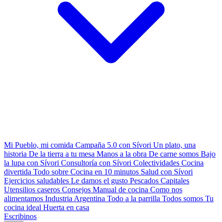
Mi Pueblo, mi comida
Campaña 5.0 con Sívori
Un plato, una
historia
De la tierra a tu mesa
Manos a la obra
De carne somos
Bajo
la lupa con Sívori
Consultoría con Sívori
Colectividades
Cocina
divertida
Todo sobre
Cocina en 10 minutos
Salud con Sívori
Ejercicios saludables
Le damos el gusto
Pescados Capitales
Utensilios caseros
Consejos
Manual de cocina
Como nos
alimentamos
Industria Argentina
Todo a la parrilla
Todos somos
Tu
cocina ideal
Huerta en casa
Escribinos