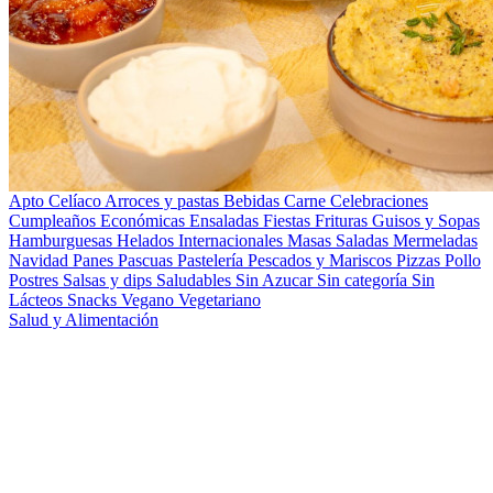
Apto Celíaco
Arroces y pastas
Bebidas
Carne
Celebraciones
Cumpleaños
Económicas
Ensaladas
Fiestas
Frituras
Guisos y Sopas
Hamburguesas
Helados
Internacionales
Masas Saladas
Mermeladas
Navidad
Panes
Pascuas
Pastelería
Pescados y Mariscos
Pizzas
Pollo
Postres
Salsas y dips
Saludables
Sin Azucar
Sin categoría
Sin
Lácteos
Snacks
Vegano
Vegetariano
Salud y Alimentación