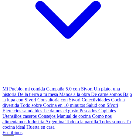
Mi Pueblo, mi comida
Campaña 5.0 con Sívori
Un plato, una
historia
De la tierra a tu mesa
Manos a la obra
De carne somos
Bajo
la lupa con Sívori
Consultoría con Sívori
Colectividades
Cocina
divertida
Todo sobre
Cocina en 10 minutos
Salud con Sívori
Ejercicios saludables
Le damos el gusto
Pescados Capitales
Utensilios caseros
Consejos
Manual de cocina
Como nos
alimentamos
Industria Argentina
Todo a la parrilla
Todos somos
Tu
cocina ideal
Huerta en casa
Escribinos