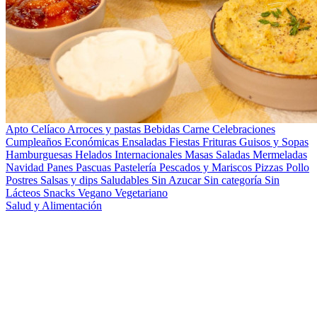
Apto Celíaco
Arroces y pastas
Bebidas
Carne
Celebraciones
Cumpleaños
Económicas
Ensaladas
Fiestas
Frituras
Guisos y Sopas
Hamburguesas
Helados
Internacionales
Masas Saladas
Mermeladas
Navidad
Panes
Pascuas
Pastelería
Pescados y Mariscos
Pizzas
Pollo
Postres
Salsas y dips
Saludables
Sin Azucar
Sin categoría
Sin
Lácteos
Snacks
Vegano
Vegetariano
Salud y Alimentación