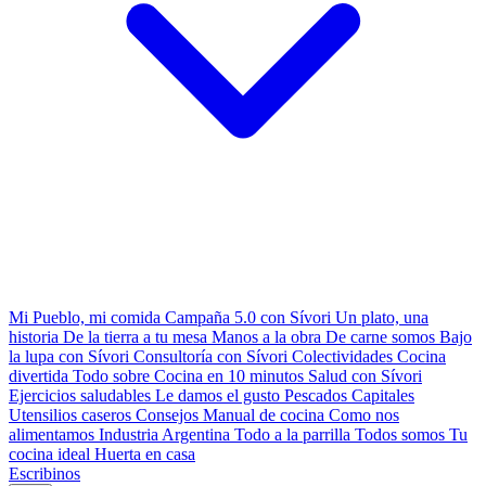
Mi Pueblo, mi comida
Campaña 5.0 con Sívori
Un plato, una
historia
De la tierra a tu mesa
Manos a la obra
De carne somos
Bajo
la lupa con Sívori
Consultoría con Sívori
Colectividades
Cocina
divertida
Todo sobre
Cocina en 10 minutos
Salud con Sívori
Ejercicios saludables
Le damos el gusto
Pescados Capitales
Utensilios caseros
Consejos
Manual de cocina
Como nos
alimentamos
Industria Argentina
Todo a la parrilla
Todos somos
Tu
cocina ideal
Huerta en casa
Escribinos