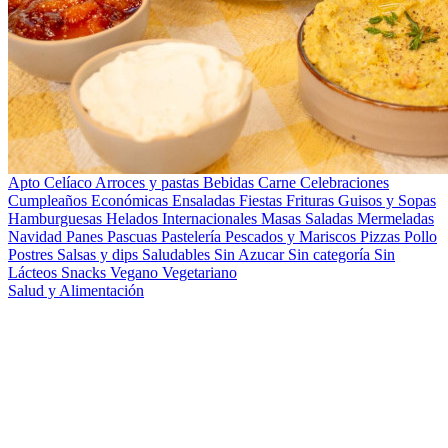
Apto Celíaco
Arroces y pastas
Bebidas
Carne
Celebraciones
Cumpleaños
Económicas
Ensaladas
Fiestas
Frituras
Guisos y Sopas
Hamburguesas
Helados
Internacionales
Masas Saladas
Mermeladas
Navidad
Panes
Pascuas
Pastelería
Pescados y Mariscos
Pizzas
Pollo
Postres
Salsas y dips
Saludables
Sin Azucar
Sin categoría
Sin
Lácteos
Snacks
Vegano
Vegetariano
Salud y Alimentación