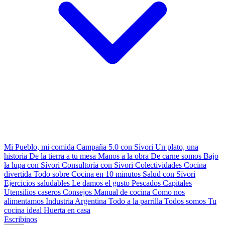
Mi Pueblo, mi comida
Campaña 5.0 con Sívori
Un plato, una
historia
De la tierra a tu mesa
Manos a la obra
De carne somos
Bajo
la lupa con Sívori
Consultoría con Sívori
Colectividades
Cocina
divertida
Todo sobre
Cocina en 10 minutos
Salud con Sívori
Ejercicios saludables
Le damos el gusto
Pescados Capitales
Utensilios caseros
Consejos
Manual de cocina
Como nos
alimentamos
Industria Argentina
Todo a la parrilla
Todos somos
Tu
cocina ideal
Huerta en casa
Escribinos