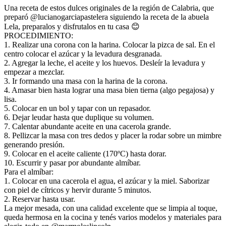
Una receta de estos dulces originales de la región de Calabria, que
preparó @lucianogarciapastelera siguiendo la receta de la abuela
Lela, preparalos y disfrutalos en tu casa 😊
PROCEDIMIENTO:
1. Realizar una corona con la harina. Colocar la pizca de sal. En el
centro colocar el azúcar y la levadura desgranada.
2. Agregar la leche, el aceite y los huevos. Desleír la levadura y
empezar a mezclar.
3. Ir formando una masa con la harina de la corona.
4. Amasar bien hasta lograr una masa bien tierna (algo pegajosa) y
lisa.
5. Colocar en un bol y tapar con un repasador.
6. Dejar leudar hasta que duplique su volumen.
7. Calentar abundante aceite en una cacerola grande.
8. Pellizcar la masa con tres dedos y placer la rodar sobre un mimbre
generando presión.
9. Colocar en el aceite caliente (170ºC) hasta dorar.
10. Escurrir y pasar por abundante almíbar.
Para el almíbar:
1. Colocar en una cacerola el agua, el azúcar y la miel. Saborizar
con piel de cítricos y hervir durante 5 minutos.
2. Reservar hasta usar.
La mejor mesada, con una calidad excelente que se limpia al toque,
queda hermosa en la cocina y tenés varios modelos y materiales para