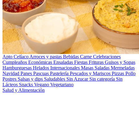
Apto Celíaco
Arroces y pastas
Bebidas
Carne
Celebraciones
Cumpleaños
Económicas
Ensaladas
Fiestas
Frituras
Guisos y Sopas
Hamburguesas
Helados
Internacionales
Masas Saladas
Mermeladas
Navidad
Panes
Pascuas
Pastelería
Pescados y Mariscos
Pizzas
Pollo
Postres
Salsas y dips
Saludables
Sin Azucar
Sin categoría
Sin
Lácteos
Snacks
Vegano
Vegetariano
Salud y Alimentación