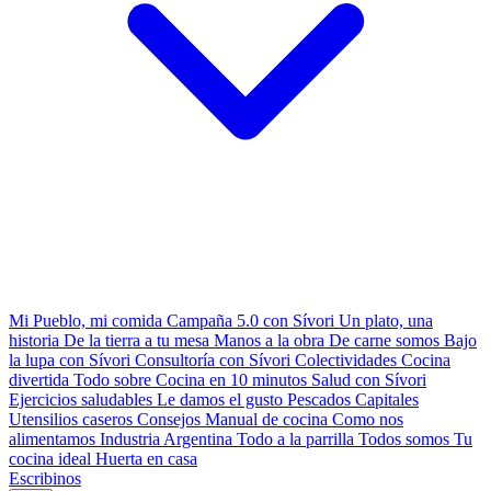
Mi Pueblo, mi comida
Campaña 5.0 con Sívori
Un plato, una
historia
De la tierra a tu mesa
Manos a la obra
De carne somos
Bajo
la lupa con Sívori
Consultoría con Sívori
Colectividades
Cocina
divertida
Todo sobre
Cocina en 10 minutos
Salud con Sívori
Ejercicios saludables
Le damos el gusto
Pescados Capitales
Utensilios caseros
Consejos
Manual de cocina
Como nos
alimentamos
Industria Argentina
Todo a la parrilla
Todos somos
Tu
cocina ideal
Huerta en casa
Escribinos