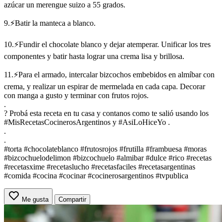
azúcar un merengue suizo a 55 grados.
9.⚡Batir la manteca a blanco.
10.⚡Fundir el chocolate blanco y dejar atemperar. Unificar los tres
componentes y batir hasta lograr una crema lisa y brillosa.
11.⚡Para el armado, intercalar bizcochos embebidos en almíbar con
crema, y realizar un espirar de mermelada en cada capa. Decorar
con manga a gusto y terminar con frutos rojos.
.
? Probá esta receta en tu casa y contanos como te salió usando los
#MisRecetasCocinerosArgentinos y #AsiLoHiceYo .
.
.
#torta #chocolateblanco #frutosrojos #frutilla #frambuesa #moras
#bizcochuelodelimon #bizcochuelo #almibar #dulce #rico #recetas
#recetasxime #recetaslucho #recetasfaciles #recetasargentinas
#comida #cocina #cocinar #cocinerosargentinos #tvpublica
Me gusta
Compartir