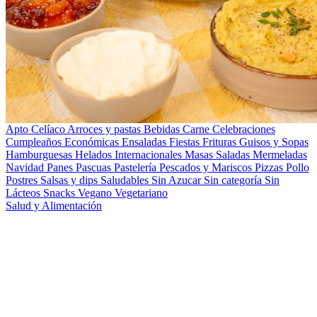
Apto Celíaco
Arroces y pastas
Bebidas
Carne
Celebraciones
Cumpleaños
Económicas
Ensaladas
Fiestas
Frituras
Guisos y Sopas
Hamburguesas
Helados
Internacionales
Masas Saladas
Mermeladas
Navidad
Panes
Pascuas
Pastelería
Pescados y Mariscos
Pizzas
Pollo
Postres
Salsas y dips
Saludables
Sin Azucar
Sin categoría
Sin
Lácteos
Snacks
Vegano
Vegetariano
Salud y Alimentación