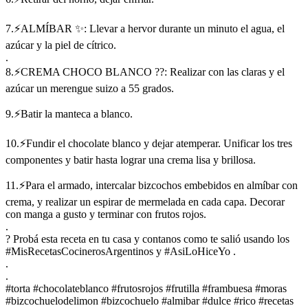
7.⚡ALMÍBAR ✨: Llevar a hervor durante un minuto el agua, el
azúcar y la piel de cítrico.
.
8.⚡CREMA CHOCO BLANCO ??: Realizar con las claras y el
azúcar un merengue suizo a 55 grados.
9.⚡Batir la manteca a blanco.
10.⚡Fundir el chocolate blanco y dejar atemperar. Unificar los tres
componentes y batir hasta lograr una crema lisa y brillosa.
11.⚡Para el armado, intercalar bizcochos embebidos en almíbar con
crema, y realizar un espirar de mermelada en cada capa. Decorar
con manga a gusto y terminar con frutos rojos.
.
? Probá esta receta en tu casa y contanos como te salió usando los
#MisRecetasCocinerosArgentinos y #AsiLoHiceYo .
.
.
#torta #chocolateblanco #frutosrojos #frutilla #frambuesa #moras
#bizcochuelodelimon #bizcochuelo #almibar #dulce #rico #recetas