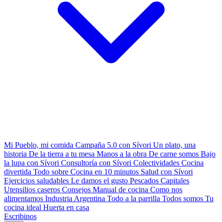
Mi Pueblo, mi comida
Campaña 5.0 con Sívori
Un plato, una
historia
De la tierra a tu mesa
Manos a la obra
De carne somos
Bajo
la lupa con Sívori
Consultoría con Sívori
Colectividades
Cocina
divertida
Todo sobre
Cocina en 10 minutos
Salud con Sívori
Ejercicios saludables
Le damos el gusto
Pescados Capitales
Utensilios caseros
Consejos
Manual de cocina
Como nos
alimentamos
Industria Argentina
Todo a la parrilla
Todos somos
Tu
cocina ideal
Huerta en casa
Escribinos