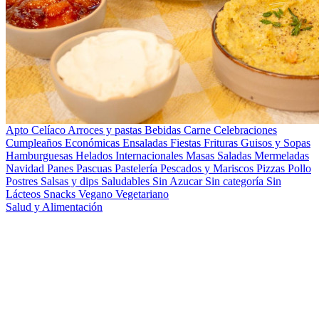
Apto Celíaco
Arroces y pastas
Bebidas
Carne
Celebraciones
Cumpleaños
Económicas
Ensaladas
Fiestas
Frituras
Guisos y Sopas
Hamburguesas
Helados
Internacionales
Masas Saladas
Mermeladas
Navidad
Panes
Pascuas
Pastelería
Pescados y Mariscos
Pizzas
Pollo
Postres
Salsas y dips
Saludables
Sin Azucar
Sin categoría
Sin
Lácteos
Snacks
Vegano
Vegetariano
Salud y Alimentación