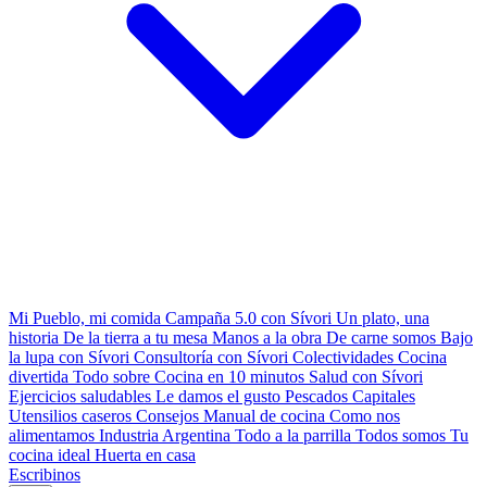
Mi Pueblo, mi comida
Campaña 5.0 con Sívori
Un plato, una
historia
De la tierra a tu mesa
Manos a la obra
De carne somos
Bajo
la lupa con Sívori
Consultoría con Sívori
Colectividades
Cocina
divertida
Todo sobre
Cocina en 10 minutos
Salud con Sívori
Ejercicios saludables
Le damos el gusto
Pescados Capitales
Utensilios caseros
Consejos
Manual de cocina
Como nos
alimentamos
Industria Argentina
Todo a la parrilla
Todos somos
Tu
cocina ideal
Huerta en casa
Escribinos