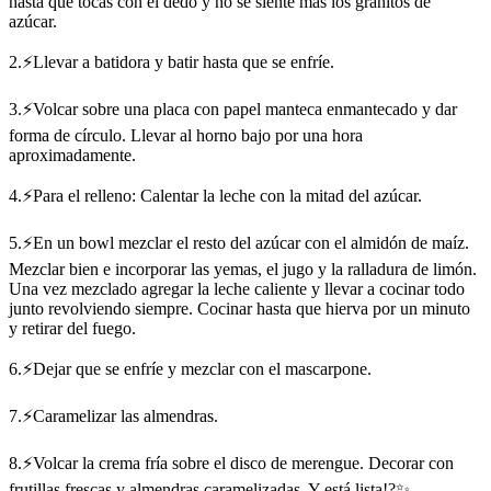
hasta que tocas con el dedo y no se siente más los granitos de
azúcar.
2.⚡Llevar a batidora y batir hasta que se enfríe.
3.⚡Volcar sobre una placa con papel manteca enmantecado y dar
forma de círculo. Llevar al horno bajo por una hora
aproximadamente.
4.⚡Para el relleno: Calentar la leche con la mitad del azúcar.
5.⚡En un bowl mezclar el resto del azúcar con el almidón de maíz.
Mezclar bien e incorporar las yemas, el jugo y la ralladura de limón.
Una vez mezclado agregar la leche caliente y llevar a cocinar todo
junto revolviendo siempre. Cocinar hasta que hierva por un minuto
y retirar del fuego.
6.⚡Dejar que se enfríe y mezclar con el mascarpone.
7.⚡Caramelizar las almendras.
8.⚡Volcar la crema fría sobre el disco de merengue. Decorar con
frutillas frescas y almendras caramelizadas. Y está lista!?✨.