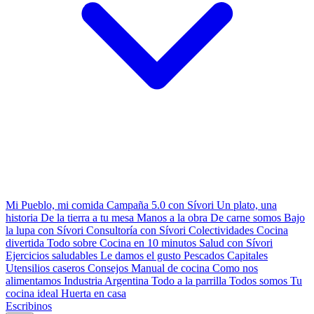
Mi Pueblo, mi comida
Campaña 5.0 con Sívori
Un plato, una
historia
De la tierra a tu mesa
Manos a la obra
De carne somos
Bajo
la lupa con Sívori
Consultoría con Sívori
Colectividades
Cocina
divertida
Todo sobre
Cocina en 10 minutos
Salud con Sívori
Ejercicios saludables
Le damos el gusto
Pescados Capitales
Utensilios caseros
Consejos
Manual de cocina
Como nos
alimentamos
Industria Argentina
Todo a la parrilla
Todos somos
Tu
cocina ideal
Huerta en casa
Escribinos