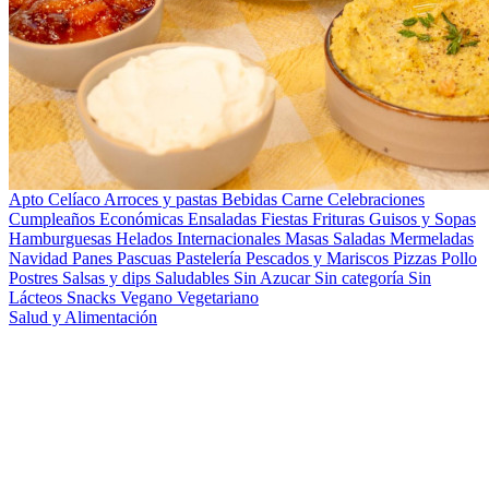
Apto Celíaco
Arroces y pastas
Bebidas
Carne
Celebraciones
Cumpleaños
Económicas
Ensaladas
Fiestas
Frituras
Guisos y Sopas
Hamburguesas
Helados
Internacionales
Masas Saladas
Mermeladas
Navidad
Panes
Pascuas
Pastelería
Pescados y Mariscos
Pizzas
Pollo
Postres
Salsas y dips
Saludables
Sin Azucar
Sin categoría
Sin
Lácteos
Snacks
Vegano
Vegetariano
Salud y Alimentación