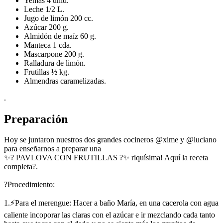
Yemas 4 unid.
Leche 1/2 L.
Jugo de limón 200 cc.
Azúcar 200 g.
Almidón de maíz 60 g.
Manteca 1 cda.
Mascarpone 200 g.
Ralladura de limón.
Frutillas ½ kg.
Almendras caramelizadas.
.
Preparación
Hoy se juntaron nuestros dos grandes cocineros @xime y @luciano
para enseñarnos a preparar una
✨? PAVLOVA CON FRUTILLAS ?✨ riquísima! Aquí la receta
completa?.
?Procedimiento:
1.⚡Para el merengue: Hacer a baño María, en una cacerola con agua
caliente incoporar las claras con el azúcar e ir mezclando cada tanto