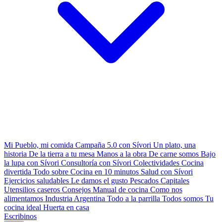
Mi Pueblo, mi comida
Campaña 5.0 con Sívori
Un plato, una
historia
De la tierra a tu mesa
Manos a la obra
De carne somos
Bajo
la lupa con Sívori
Consultoría con Sívori
Colectividades
Cocina
divertida
Todo sobre
Cocina en 10 minutos
Salud con Sívori
Ejercicios saludables
Le damos el gusto
Pescados Capitales
Utensilios caseros
Consejos
Manual de cocina
Como nos
alimentamos
Industria Argentina
Todo a la parrilla
Todos somos
Tu
cocina ideal
Huerta en casa
Escribinos