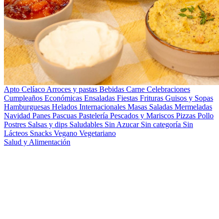
Apto Celíaco
Arroces y pastas
Bebidas
Carne
Celebraciones
Cumpleaños
Económicas
Ensaladas
Fiestas
Frituras
Guisos y Sopas
Hamburguesas
Helados
Internacionales
Masas Saladas
Mermeladas
Navidad
Panes
Pascuas
Pastelería
Pescados y Mariscos
Pizzas
Pollo
Postres
Salsas y dips
Saludables
Sin Azucar
Sin categoría
Sin
Lácteos
Snacks
Vegano
Vegetariano
Salud y Alimentación