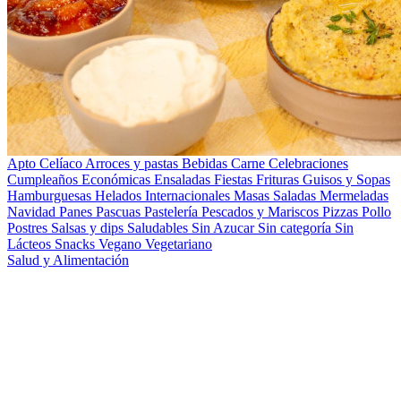
Apto Celíaco
Arroces y pastas
Bebidas
Carne
Celebraciones
Cumpleaños
Económicas
Ensaladas
Fiestas
Frituras
Guisos y Sopas
Hamburguesas
Helados
Internacionales
Masas Saladas
Mermeladas
Navidad
Panes
Pascuas
Pastelería
Pescados y Mariscos
Pizzas
Pollo
Postres
Salsas y dips
Saludables
Sin Azucar
Sin categoría
Sin
Lácteos
Snacks
Vegano
Vegetariano
Salud y Alimentación