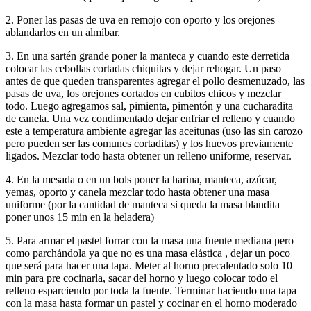
2. Poner las pasas de uva en remojo con oporto y los orejones
ablandarlos en un almíbar.
3. En una sartén grande poner la manteca y cuando este derretida
colocar las cebollas cortadas chiquitas y dejar rehogar. Un paso
antes de que queden transparentes agregar el pollo desmenuzado, las
pasas de uva, los orejones cortados en cubitos chicos y mezclar
todo. Luego agregamos sal, pimienta, pimentón y una cucharadita
de canela. Una vez condimentado dejar enfriar el relleno y cuando
este a temperatura ambiente agregar las aceitunas (uso las sin carozo
pero pueden ser las comunes cortaditas) y los huevos previamente
ligados. Mezclar todo hasta obtener un relleno uniforme, reservar.
4. En la mesada o en un bols poner la harina, manteca, azúcar,
yemas, oporto y canela mezclar todo hasta obtener una masa
uniforme (por la cantidad de manteca si queda la masa blandita
poner unos 15 min en la heladera)
5. Para armar el pastel forrar con la masa una fuente mediana pero
como parchándola ya que no es una masa elástica , dejar un poco
que será para hacer una tapa. Meter al horno precalentado solo 10
min para pre cocinarla, sacar del horno y luego colocar todo el
relleno esparciendo por toda la fuente. Terminar haciendo una tapa
con la masa hasta formar un pastel y cocinar en el horno moderado