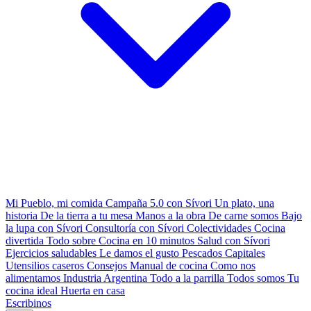
Mi Pueblo, mi comida
Campaña 5.0 con Sívori
Un plato, una
historia
De la tierra a tu mesa
Manos a la obra
De carne somos
Bajo
la lupa con Sívori
Consultoría con Sívori
Colectividades
Cocina
divertida
Todo sobre
Cocina en 10 minutos
Salud con Sívori
Ejercicios saludables
Le damos el gusto
Pescados Capitales
Utensilios caseros
Consejos
Manual de cocina
Como nos
alimentamos
Industria Argentina
Todo a la parrilla
Todos somos
Tu
cocina ideal
Huerta en casa
Escribinos