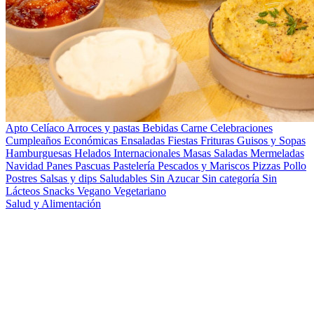
Apto Celíaco
Arroces y pastas
Bebidas
Carne
Celebraciones
Cumpleaños
Económicas
Ensaladas
Fiestas
Frituras
Guisos y Sopas
Hamburguesas
Helados
Internacionales
Masas Saladas
Mermeladas
Navidad
Panes
Pascuas
Pastelería
Pescados y Mariscos
Pizzas
Pollo
Postres
Salsas y dips
Saludables
Sin Azucar
Sin categoría
Sin
Lácteos
Snacks
Vegano
Vegetariano
Salud y Alimentación