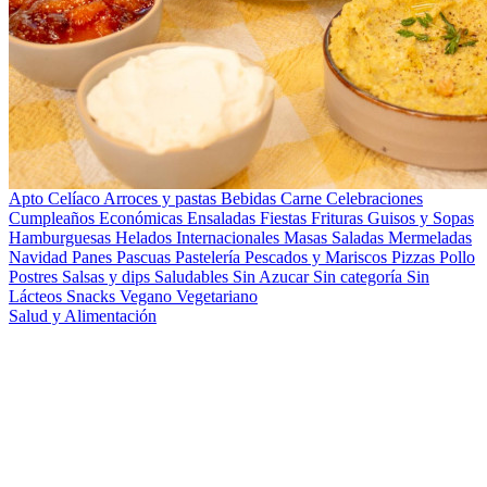
Apto Celíaco
Arroces y pastas
Bebidas
Carne
Celebraciones
Cumpleaños
Económicas
Ensaladas
Fiestas
Frituras
Guisos y Sopas
Hamburguesas
Helados
Internacionales
Masas Saladas
Mermeladas
Navidad
Panes
Pascuas
Pastelería
Pescados y Mariscos
Pizzas
Pollo
Postres
Salsas y dips
Saludables
Sin Azucar
Sin categoría
Sin
Lácteos
Snacks
Vegano
Vegetariano
Salud y Alimentación