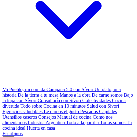
Mi Pueblo, mi comida
Campaña 5.0 con Sívori
Un plato, una
historia
De la tierra a tu mesa
Manos a la obra
De carne somos
Bajo
la lupa con Sívori
Consultoría con Sívori
Colectividades
Cocina
divertida
Todo sobre
Cocina en 10 minutos
Salud con Sívori
Ejercicios saludables
Le damos el gusto
Pescados Capitales
Utensilios caseros
Consejos
Manual de cocina
Como nos
alimentamos
Industria Argentina
Todo a la parrilla
Todos somos
Tu
cocina ideal
Huerta en casa
Escribinos